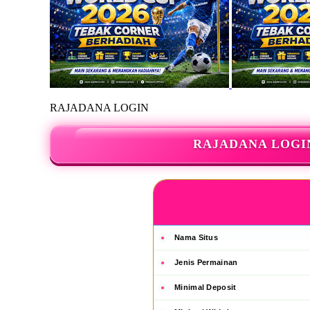
RAJADANA LOGIN
RAJADANA LOGI
Nama Situs
Jenis Permainan
Minimal Deposit