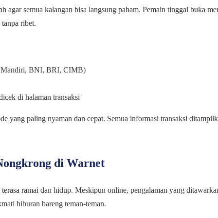
 agar semua kalangan bisa langsung paham. Pemain tinggal buka menu 
tanpa ribet.
, Mandiri, BNI, BRI, CIMB)
icek di halaman transaksi
e yang paling nyaman dan cepat. Semua informasi transaksi ditampilka
Nongkrong di Warnet
asa ramai dan hidup. Meskipun online, pengalaman yang ditawarkan 
ikmati hiburan bareng teman-teman.