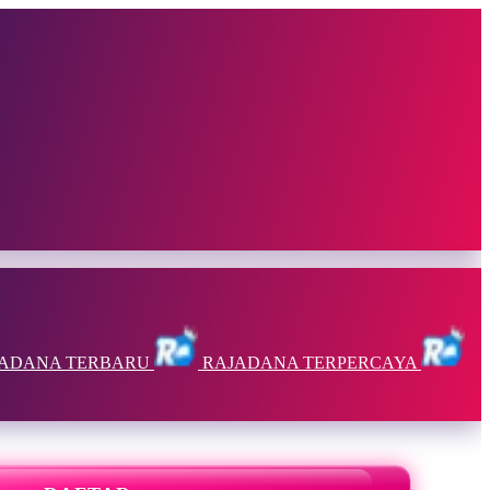
ADANA TERBARU
RAJADANA TERPERCAYA