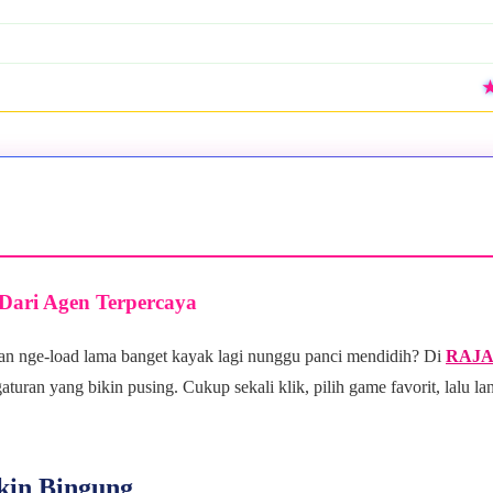
Dari Agen Terpercaya
aman nge-load lama banget kayak lagi nunggu panci mendidih? Di
RAJ
turan yang bikin pusing. Cukup sekali klik, pilih game favorit, lalu la
kin Bingung