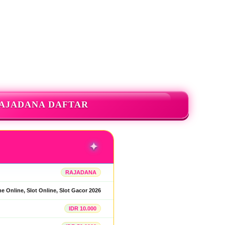
AJADANA DAFTAR
RAJADANA
 Online, Slot Online, Slot Gacor 2026
IDR 10.000