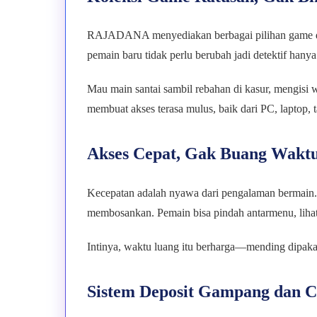
RAJADANA menyediakan berbagai pilihan game dal
pemain baru tidak perlu berubah jadi detektif hanya
Mau main santai sambil rebahan di kasur, mengisi wa
membuat akses terasa mulus, baik dari PC, laptop,
Akses Cepat, Gak Buang Wakt
Kecepatan adalah nyawa dari pengalaman bermain.
membosankan. Pemain bisa pindah antarmenu, lihat
Intinya, waktu luang itu berharga—mending dipakai
Sistem Deposit Gampang dan 