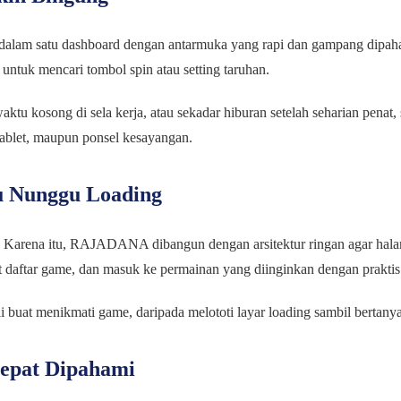
am satu dashboard dengan antarmuka yang rapi dan gampang dipaham
 untuk mencari tombol spin atau setting taruhan.
ktu kosong di sela kerja, atau sekadar hiburan setelah seharian penat, 
 tablet, maupun ponsel kesayangan.
u Nunggu Loading
 Karena itu, RAJADANA dibangun dengan arsitektur ringan agar hala
 daftar game, dan masuk ke permainan yang diinginkan dengan praktis
 buat menikmati game, daripada melototi layar loading sambil bertany
Cepat Dipahami