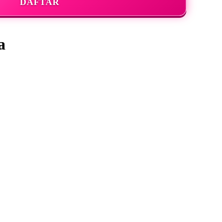
DAFTAR
a