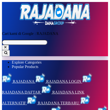
Cari kami di Google : RAJADANA
Explore Categories
Popular Products
RAJADANA
RAJADANA LOGIN
RAJADANA DAFTAR
RAJADANA LINK
ALTERNATIF
RAJADANA TERBARU