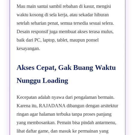
Mau main santai sambil rebahan di kasur, mengisi
waktu kosong di sela kerja, atau sekadar hiburan
setelah seharian penat, semua tersedia sesuai selera.
Desain responsif juga membuat akses terasa mulus,
baik dari PC, laptop, tablet, maupun ponsel
kesayangan.
Akses Cepat, Gak Buang Waktu
Nunggu Loading
Kecepatan adalah nyawa dari pengalaman bermain.
Karena itu, RAJADANA dibangun dengan arsitektur
ringan agar halaman terbuka tanpa proses panjang
yang membosankan. Pemain bisa pindah antarmenu,
lihat daftar game, dan masuk ke permainan yang