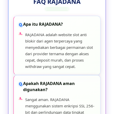
FAQ RAJADANA
Apa itu RAJADANA?
RAJADANA adalah website slot anti
blokir dari agen terpercaya yang
menyediakan berbagai permainan slot
dari provider ternama dengan akses
cepat, deposit murah, dan proses
withdraw yang sangat cepat.
Apakah RAJADANA aman
digunakan?
Sangat aman. RAJADANA
menggunakan sistem enkripsi SSL 256-
bit dan perlindungan data tingkat