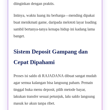
diinginkan dengan praktis.
Intinya, waktu luang itu berharga—mending dipakai
buat menikmati game, daripada melototi layar loading
sambil bertanya-tanya kenapa hidup ini kadang lama
banget.
Sistem Deposit Gampang dan
Cepat Dipahami
Proses isi saldo di RAJADANA dibuat sangat mudah
agar semua kalangan bisa langsung paham. Pemain
tinggal buka menu deposit, pilih metode bayar,
lakukan transfer sesuai petunjuk, lalu saldo langsung
masuk ke akun tanpa ribet.