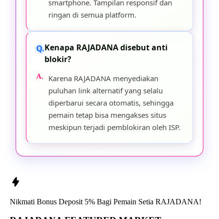
smartphone. Tampilan responsif dan
ringan di semua platform.
Kenapa RAJADANA disebut anti
blokir?
Karena RAJADANA menyediakan
puluhan link alternatif yang selalu
diperbarui secara otomatis, sehingga
pemain tetap bisa mengakses situs
meskipun terjadi pemblokiran oleh ISP.
Nikmati
Bonus Deposit 5%
Bagi Pemain Setia
RAJADANA!