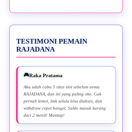
TESTIMONI PEMAIN
RAJADANA
Raka Pratama
Aku udah coba 5 situs slot sebelum nemu
RAJADANA, dan ini yang paling oke. Gak
pernah lemot, link selalu bisa diakses, dan
withdraw cepet banget. Saldo masuk kurang
dari 2 menit! Mantap!