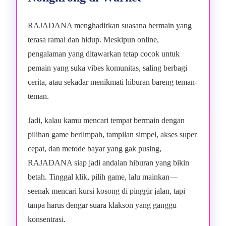
RAJADANA menghadirkan suasana bermain yang
terasa ramai dan hidup. Meskipun online,
pengalaman yang ditawarkan tetap cocok untuk
pemain yang suka vibes komunitas, saling berbagi
cerita, atau sekadar menikmati hiburan bareng teman-
teman.
Jadi, kalau kamu mencari tempat bermain dengan
pilihan game berlimpah, tampilan simpel, akses super
cepat, dan metode bayar yang gak pusing,
RAJADANA siap jadi andalan hiburan yang bikin
betah. Tinggal klik, pilih game, lalu mainkan—
seenak mencari kursi kosong di pinggir jalan, tapi
tanpa harus dengar suara klakson yang ganggu
konsentrasi.