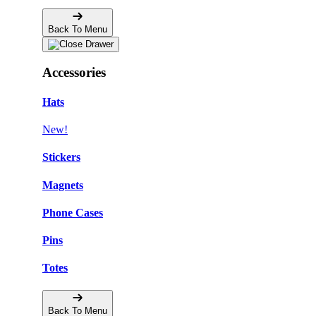
Back To Menu
Accessories
Hats
New!
Stickers
Magnets
Phone Cases
Pins
Totes
Back To Menu