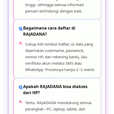
tinggi, sehingga semua informasi
pemain terlindungi dengan baik.
Bagaimana cara daftar di
RAJADANA?
Cukup klik tombol Daftar, isi data yang
diperlukan (username, password,
nomor HP, dan rekening bank), lalu
verifikasi akun melalui SMS atau
WhatsApp. Prosesnya hanya 2–3 menit.
Apakah RAJADANA bisa diakses
dari HP?
Tentu. RAJADANA mendukung semua
perangkat—PC, laptop, tablet, dan