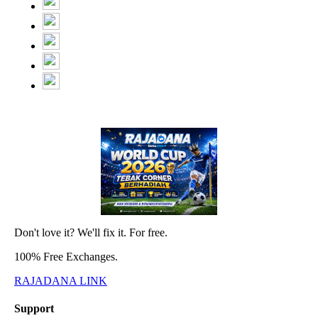
Don't love it? We'll fix it. For free.
100% Free Exchanges.
RAJADANA LINK
Support