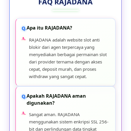
FAQ RAJADANA
Apa itu RAJADANA?
RAJADANA adalah website slot anti
blokir dari agen terpercaya yang
menyediakan berbagai permainan slot
dari provider ternama dengan akses
cepat, deposit murah, dan proses
withdraw yang sangat cepat.
Apakah RAJADANA aman
digunakan?
Sangat aman. RAJADANA
menggunakan sistem enkripsi SSL 256-
bit dan perlindungan data tingkat