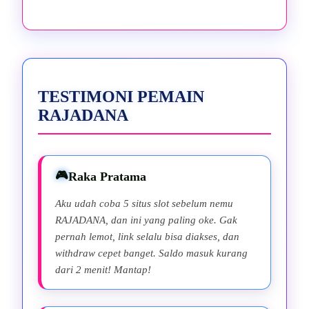
TESTIMONI PEMAIN
RAJADANA
Raka Pratama
Aku udah coba 5 situs slot sebelum nemu
RAJADANA, dan ini yang paling oke. Gak
pernah lemot, link selalu bisa diakses, dan
withdraw cepet banget. Saldo masuk kurang
dari 2 menit! Mantap!