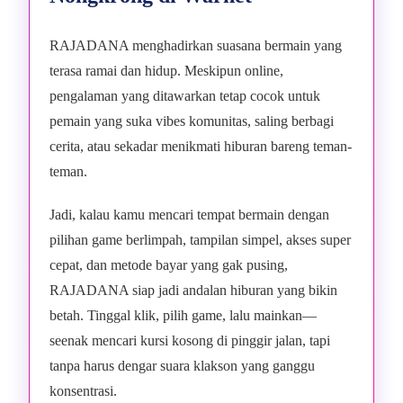
RAJADANA menghadirkan suasana bermain yang
terasa ramai dan hidup. Meskipun online,
pengalaman yang ditawarkan tetap cocok untuk
pemain yang suka vibes komunitas, saling berbagi
cerita, atau sekadar menikmati hiburan bareng teman-
teman.
Jadi, kalau kamu mencari tempat bermain dengan
pilihan game berlimpah, tampilan simpel, akses super
cepat, dan metode bayar yang gak pusing,
RAJADANA siap jadi andalan hiburan yang bikin
betah. Tinggal klik, pilih game, lalu mainkan—
seenak mencari kursi kosong di pinggir jalan, tapi
tanpa harus dengar suara klakson yang ganggu
konsentrasi.