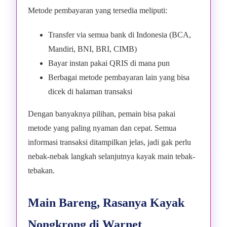
Metode pembayaran yang tersedia meliputi:
Transfer via semua bank di Indonesia (BCA,
Mandiri, BNI, BRI, CIMB)
Bayar instan pakai QRIS di mana pun
Berbagai metode pembayaran lain yang bisa
dicek di halaman transaksi
Dengan banyaknya pilihan, pemain bisa pakai
metode yang paling nyaman dan cepat. Semua
informasi transaksi ditampilkan jelas, jadi gak perlu
nebak-nebak langkah selanjutnya kayak main tebak-
tebakan.
Main Bareng, Rasanya Kayak
Nongkrong di Warnet