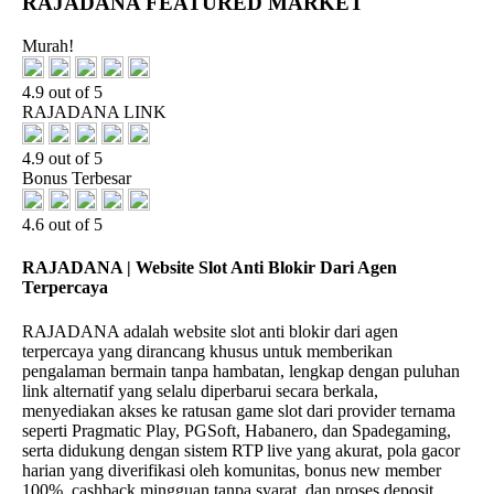
RAJADANA FEATURED MARKET
Murah!
4.9 out of 5
RAJADANA LINK
4.9 out of 5
Bonus Terbesar
4.6 out of 5
RAJADANA | Website Slot Anti Blokir Dari Agen
Terpercaya
RAJADANA adalah website slot anti blokir dari agen
terpercaya yang dirancang khusus untuk memberikan
pengalaman bermain tanpa hambatan, lengkap dengan puluhan
link alternatif yang selalu diperbarui secara berkala,
menyediakan akses ke ratusan game slot dari provider ternama
seperti Pragmatic Play, PGSoft, Habanero, dan Spadegaming,
serta didukung dengan sistem RTP live yang akurat, pola gacor
harian yang diverifikasi oleh komunitas, bonus new member
100%, cashback mingguan tanpa syarat, dan proses deposit