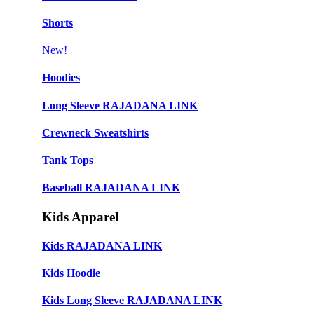
Shorts
New!
Hoodies
Long Sleeve RAJADANA LINK
Crewneck Sweatshirts
Tank Tops
Baseball RAJADANA LINK
Kids Apparel
Kids RAJADANA LINK
Kids Hoodie
Kids Long Sleeve RAJADANA LINK