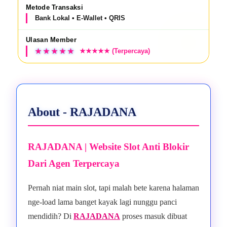
Metode Transaksi
Bank Lokal • E-Wallet • QRIS
Ulasan Member
★★★★★ (Terpercaya)
About - RAJADANA
RAJADANA | Website Slot Anti Blokir
Dari Agen Terpercaya
Pernah niat main slot, tapi malah bete karena halaman
nge-load lama banget kayak lagi nunggu panci
mendidih? Di
RAJADANA
proses masuk dibuat