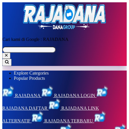
Cari kami di Google : RAJADANA
Explore Categories
Popular Products
RAJADANA
RAJADANA LOGIN
RAJADANA DAFTAR
RAJADANA LINK
ALTERNATIF
RAJADANA TERBARU