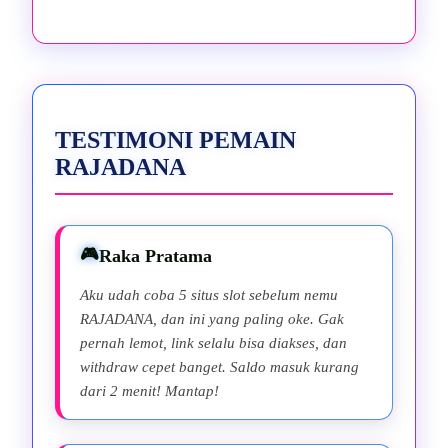
TESTIMONI PEMAIN
RAJADANA
Raka Pratama
Aku udah coba 5 situs slot sebelum nemu
RAJADANA, dan ini yang paling oke. Gak
pernah lemot, link selalu bisa diakses, dan
withdraw cepet banget. Saldo masuk kurang
dari 2 menit! Mantap!