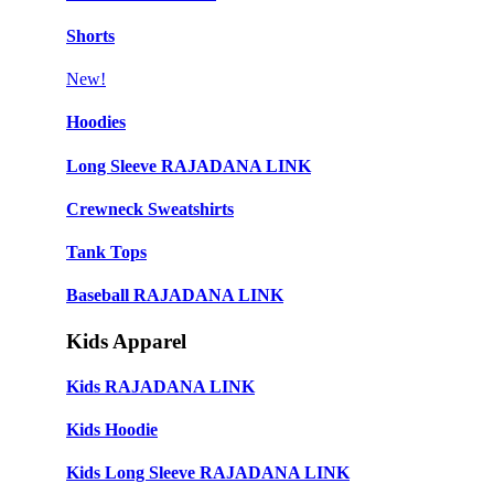
Shorts
New!
Hoodies
Long Sleeve RAJADANA LINK
Crewneck Sweatshirts
Tank Tops
Baseball RAJADANA LINK
Kids Apparel
Kids RAJADANA LINK
Kids Hoodie
Kids Long Sleeve RAJADANA LINK