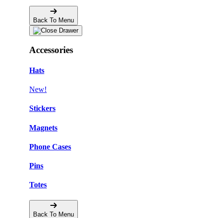
Back To Menu
Accessories
Hats
New!
Stickers
Magnets
Phone Cases
Pins
Totes
Back To Menu