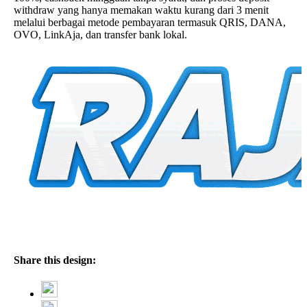
withdraw yang hanya memakan waktu kurang dari 3 menit
melalui berbagai metode pembayaran termasuk QRIS, DANA,
OVO, LinkAja, dan transfer bank lokal.
Share this design: