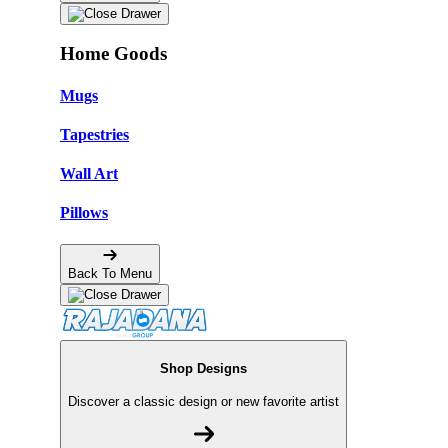
Home Goods
Mugs
Tapestries
Wall Art
Pillows
Back To Menu
Shop Designs
Discover a classic design or new favorite artist