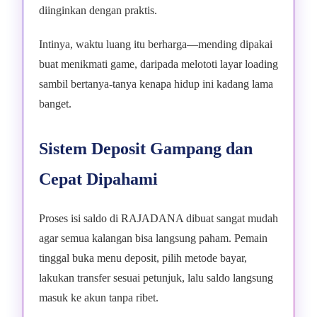
diinginkan dengan praktis.
Intinya, waktu luang itu berharga—mending dipakai
buat menikmati game, daripada melototi layar loading
sambil bertanya-tanya kenapa hidup ini kadang lama
banget.
Sistem Deposit Gampang dan
Cepat Dipahami
Proses isi saldo di RAJADANA dibuat sangat mudah
agar semua kalangan bisa langsung paham. Pemain
tinggal buka menu deposit, pilih metode bayar,
lakukan transfer sesuai petunjuk, lalu saldo langsung
masuk ke akun tanpa ribet.