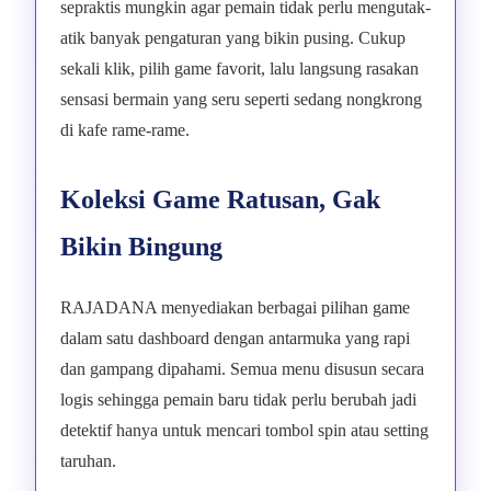
sepraktis mungkin agar pemain tidak perlu mengutak-
atik banyak pengaturan yang bikin pusing. Cukup
sekali klik, pilih game favorit, lalu langsung rasakan
sensasi bermain yang seru seperti sedang nongkrong
di kafe rame-rame.
Koleksi Game Ratusan, Gak
Bikin Bingung
RAJADANA menyediakan berbagai pilihan game
dalam satu dashboard dengan antarmuka yang rapi
dan gampang dipahami. Semua menu disusun secara
logis sehingga pemain baru tidak perlu berubah jadi
detektif hanya untuk mencari tombol spin atau setting
taruhan.