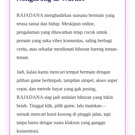
RAJADANA menghadirkan suasana bermain yang
terasa ramai dan hidup. Meskipun online,
pengalaman yang ditawarkan tetap cocok untuk
pemain yang suka vibes komunitas, saling berbagi
cerita, atau sekadar menikmati hiburan bareng teman-
teman.
Jadi, kalau kamu mencari tempat bermain dengan
pilihan game berlimpah, tampilan simpel, akses super
cepat, dan metode bayar yang gak pusing,
RAJADANA siap jadi andalan hiburan yang bikin
betah. Tinggal klik, pilih game, lalu mainkan—
seenak mencari kursi kosong di pinggir jalan, tapi
tanpa harus dengar suara klakson yang ganggu
konsentrasi.