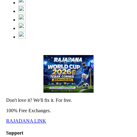
Don't love it? We'll fix it. For free.
100% Free Exchanges.
RAJADANA LINK
Support