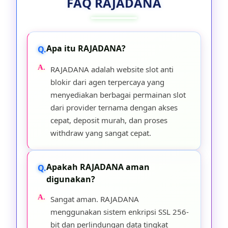
FAQ RAJADANA
Apa itu RAJADANA?
RAJADANA adalah website slot anti
blokir dari agen terpercaya yang
menyediakan berbagai permainan slot
dari provider ternama dengan akses
cepat, deposit murah, dan proses
withdraw yang sangat cepat.
Apakah RAJADANA aman
digunakan?
Sangat aman. RAJADANA
menggunakan sistem enkripsi SSL 256-
bit dan perlindungan data tingkat