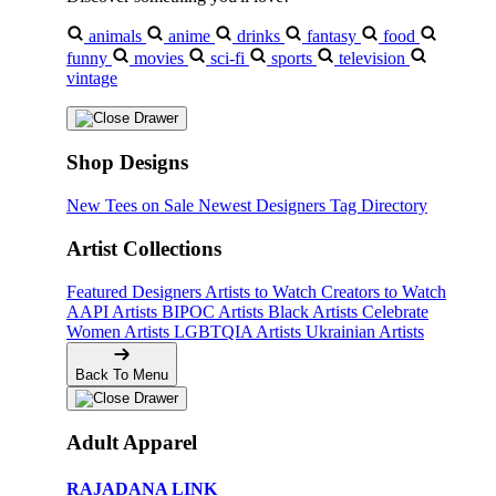
animals
anime
drinks
fantasy
food
funny
movies
sci-fi
sports
television
vintage
Shop Designs
New Tees on Sale
Newest Designers
Tag Directory
Artist Collections
Featured Designers
Artists to Watch
Creators to Watch
AAPI Artists
BIPOC Artists
Black Artists
Celebrate
Women Artists
LGBTQIA Artists
Ukrainian Artists
Back To Menu
Adult Apparel
RAJADANA LINK