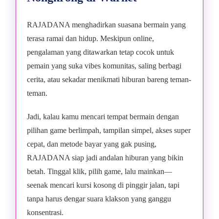
RAJADANA menghadirkan suasana bermain yang
terasa ramai dan hidup. Meskipun online,
pengalaman yang ditawarkan tetap cocok untuk
pemain yang suka vibes komunitas, saling berbagi
cerita, atau sekadar menikmati hiburan bareng teman-
teman.
Jadi, kalau kamu mencari tempat bermain dengan
pilihan game berlimpah, tampilan simpel, akses super
cepat, dan metode bayar yang gak pusing,
RAJADANA siap jadi andalan hiburan yang bikin
betah. Tinggal klik, pilih game, lalu mainkan—
seenak mencari kursi kosong di pinggir jalan, tapi
tanpa harus dengar suara klakson yang ganggu
konsentrasi.