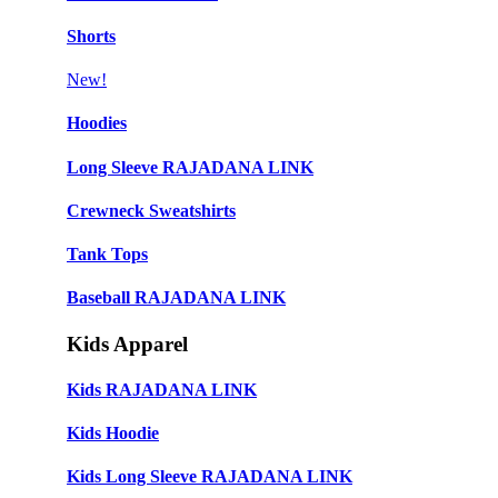
Shorts
New!
Hoodies
Long Sleeve RAJADANA LINK
Crewneck Sweatshirts
Tank Tops
Baseball RAJADANA LINK
Kids Apparel
Kids RAJADANA LINK
Kids Hoodie
Kids Long Sleeve RAJADANA LINK