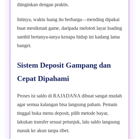
diinginkan dengan praktis.
Intinya, waktu luang itu berharga—mending dipakai
buat menikmati game, daripada melototi layar loading
sambil bertanya-tanya kenapa hidup ini kadang lama
banget.
Sistem Deposit Gampang dan
Cepat Dipahami
Proses isi saldo di RAJADANA dibuat sangat mudah
agar semua kalangan bisa langsung paham. Pemain
tinggal buka menu deposit, pilih metode bayar,
lakukan transfer sesuai petunjuk, lalu saldo langsung
masuk ke akun tanpa ribet.