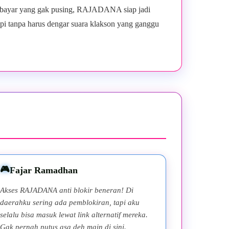
de bayar yang gak pusing, RAJADANA siap jadi
tapi tanpa harus dengar suara klakson yang ganggu
Fajar Ramadhan
Akses RAJADANA anti blokir beneran! Di
daerahku sering ada pemblokiran, tapi aku
selalu bisa masuk lewat link alternatif mereka.
Gak pernah putus asa deh main di sini.