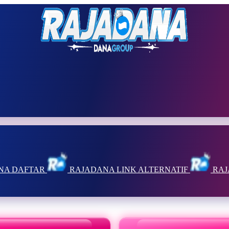
NA DAFTAR
RAJADANA LINK ALTERNATIF
RAJ