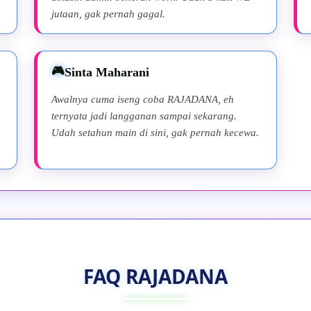
jutaan, gak pernah gagal.
Sinta Maharani
Awalnya cuma iseng coba RAJADANA, eh
ternyata jadi langganan sampai sekarang.
Udah setahun main di sini, gak pernah kecewa.
FAQ RAJADANA