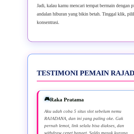
Jadi, kalau kamu mencari tempat bermain dengan p
andalan hiburan yang bikin betah. Tinggal klik, pi
konsentrasi.
TESTIMONI PEMAIN RAJA
Raka Pratama
Aku udah coba 5 situs slot sebelum nemu
RAJADANA, dan ini yang paling oke. Gak
pernah lemot, link selalu bisa diakses, dan
withdraw cepet banget. Saldo masuk kurang