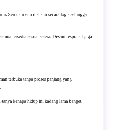
i. Semua menu disusun secara logis sehingga
semua tersedia sesuai selera. Desain responsif juga
man terbuka tanpa proses panjang yang
.
a-tanya kenapa hidup ini kadang lama banget.