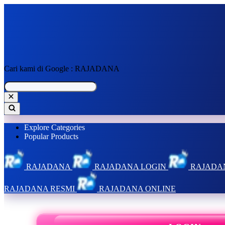
Cari kami di Google : RAJADANA
Explore Categories
Popular Products
RAJADANA
RAJADANA LOGIN
RAJADA
RAJADANA RESMI
RAJADANA ONLINE