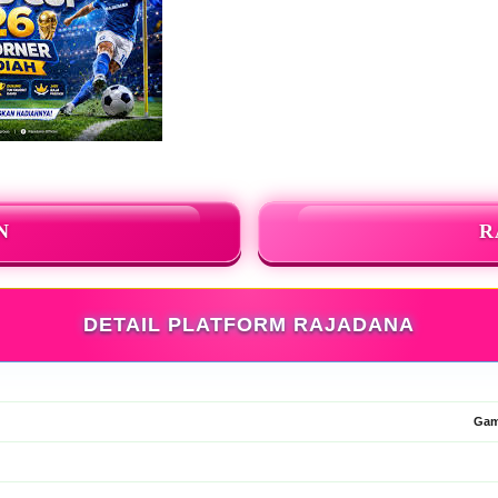
N
R
DETAIL PLATFORM RAJADANA
Game