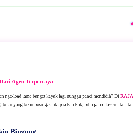
Dari Agen Terpercaya
aman nge-load lama banget kayak lagi nunggu panci mendidih? Di
RAJ
turan yang bikin pusing. Cukup sekali klik, pilih game favorit, lalu la
kin Bingung