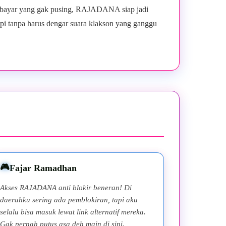
de bayar yang gak pusing, RAJADANA siap jadi
tapi tanpa harus dengar suara klakson yang ganggu
Fajar Ramadhan
Akses RAJADANA anti blokir beneran! Di
daerahku sering ada pemblokiran, tapi aku
selalu bisa masuk lewat link alternatif mereka.
Gak pernah putus asa deh main di sini.