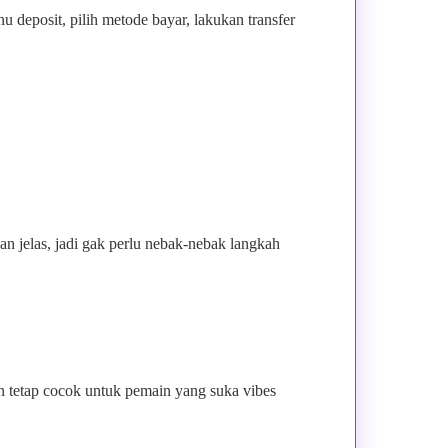
deposit, pilih metode bayar, lakukan transfer
n jelas, jadi gak perlu nebak-nebak langkah
tetap cocok untuk pemain yang suka vibes