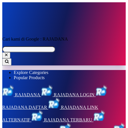
Cari kami di Google : RAJADANA
Explore Categories
Popular Products
RAJADANA
RAJADANA LOGIN
RAJADANA DAFTAR
RAJADANA LINK
ALTERNATIF
RAJADANA TERBARU