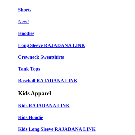
Shorts
New!
Hoodies
Long Sleeve RAJADANA LINK
Crewneck Sweatshirts
Tank Tops
Baseball RAJADANA LINK
Kids Apparel
Kids RAJADANA LINK
Kids Hoodie
Kids Long Sleeve RAJADANA LINK