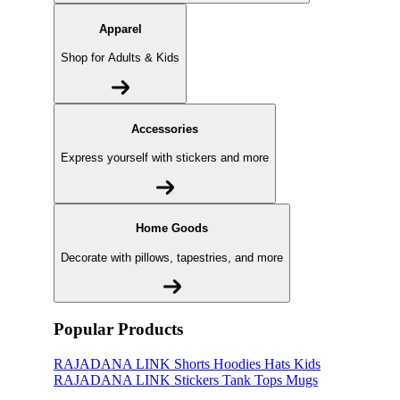
Apparel
Shop for Adults & Kids
Accessories
Express yourself with stickers and more
Home Goods
Decorate with pillows, tapestries, and more
Popular Products
RAJADANA LINK
Shorts
Hoodies
Hats
Kids
RAJADANA LINK
Stickers
Tank Tops
Mugs