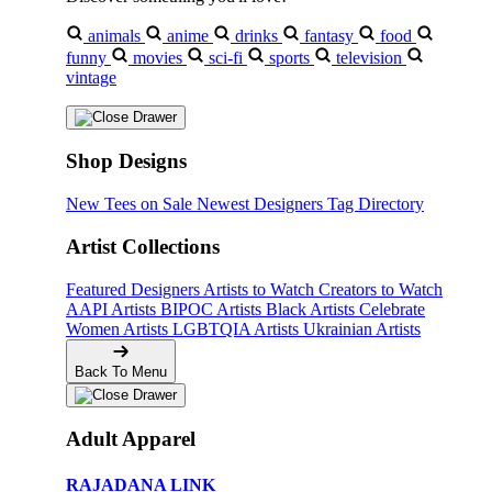
animals
anime
drinks
fantasy
food
funny
movies
sci-fi
sports
television
vintage
Shop Designs
New Tees on Sale
Newest Designers
Tag Directory
Artist Collections
Featured Designers
Artists to Watch
Creators to Watch
AAPI Artists
BIPOC Artists
Black Artists
Celebrate
Women Artists
LGBTQIA Artists
Ukrainian Artists
Back To Menu
Adult Apparel
RAJADANA LINK