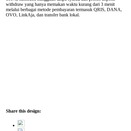
withdraw yang hanya memakan waktu kurang dari 3 menit
melalui berbagai metode pembayaran termasuk QRIS, DANA,
OVO, LinkAja, dan transfer bank lokal.
Share this design: