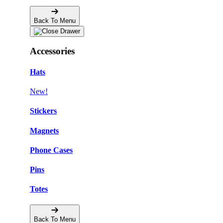
Back To Menu
Accessories
Hats
New!
Stickers
Magnets
Phone Cases
Pins
Totes
Back To Menu