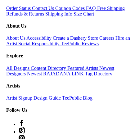
Order Status
Contact Us
Coupon Codes
FAQ
Free Shipping
Refunds & Returns
Shipping Info
Size Chart
About Us
About Us
Accessibility
Create a Dashery Store
Careers
Hire an
Artist
Social Responsibility
TeePublic Reviews
Explore
All Designs
Content Directory
Featured Artists
Newest
Designers
Newest RAJADANA LINK
Tag Directory
Artists
Artist Signup
Design Guide
TeePublic Blog
Follow Us