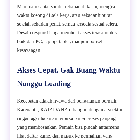
Mau main santai sambil rebahan di kasur, mengisi
waktu kosong di sela kerja, atau sekadar hiburan
setelah seharian penat, semua tersedia sesuai selera.
Desain responsif juga membuat akses terasa mulus,
baik dari PC, laptop, tablet, maupun ponsel
kesayangan.
Akses Cepat, Gak Buang Waktu
Nunggu Loading
Kecepatan adalah nyawa dari pengalaman bermain.
Karena itu, RAJADANA dibangun dengan arsitektur
ringan agar halaman terbuka tanpa proses panjang
yang membosankan. Pemain bisa pindah antarmenu,
lihat daftar game, dan masuk ke permainan yang