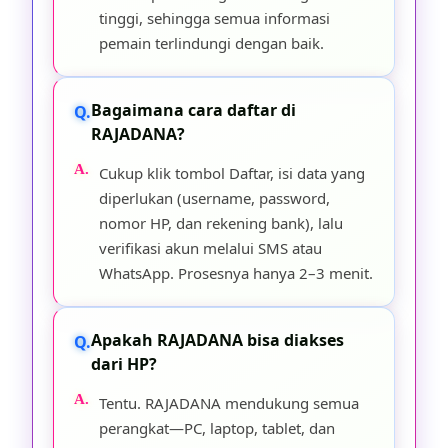
tinggi, sehingga semua informasi
pemain terlindungi dengan baik.
Bagaimana cara daftar di
RAJADANA?
Cukup klik tombol Daftar, isi data yang
diperlukan (username, password,
nomor HP, dan rekening bank), lalu
verifikasi akun melalui SMS atau
WhatsApp. Prosesnya hanya 2–3 menit.
Apakah RAJADANA bisa diakses
dari HP?
Tentu. RAJADANA mendukung semua
perangkat—PC, laptop, tablet, dan