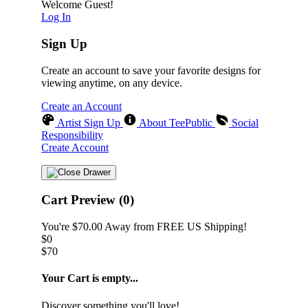
Welcome Guest!
Log In
Sign Up
Create an account to save your favorite designs for
viewing anytime, on any device.
Create an Account
Artist Sign Up
About TeePublic
Social
Responsibility
Create Account
Cart Preview (0)
You're
$70.00
Away from
FREE US Shipping!
$0
$70
Your Cart is empty...
Discover something you'll love!