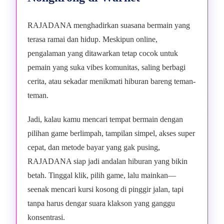
RAJADANA menghadirkan suasana bermain yang
terasa ramai dan hidup. Meskipun online,
pengalaman yang ditawarkan tetap cocok untuk
pemain yang suka vibes komunitas, saling berbagi
cerita, atau sekadar menikmati hiburan bareng teman-
teman.
Jadi, kalau kamu mencari tempat bermain dengan
pilihan game berlimpah, tampilan simpel, akses super
cepat, dan metode bayar yang gak pusing,
RAJADANA siap jadi andalan hiburan yang bikin
betah. Tinggal klik, pilih game, lalu mainkan—
seenak mencari kursi kosong di pinggir jalan, tapi
tanpa harus dengar suara klakson yang ganggu
konsentrasi.