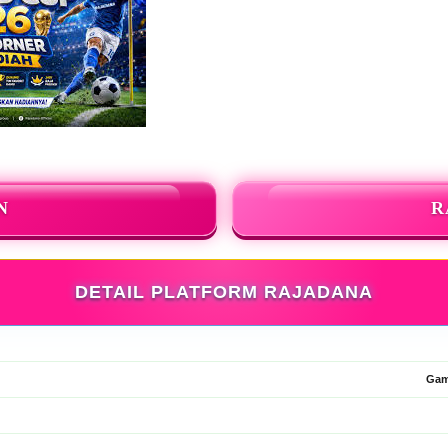
N
R
DETAIL PLATFORM RAJADANA
Game