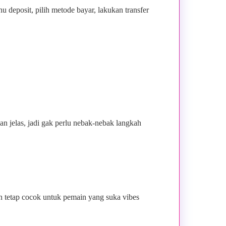
deposit, pilih metode bayar, lakukan transfer
n jelas, jadi gak perlu nebak-nebak langkah
tetap cocok untuk pemain yang suka vibes