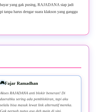
de bayar yang gak pusing, RAJADANA siap jadi
tapi tanpa harus dengar suara klakson yang ganggu
Fajar Ramadhan
Akses RAJADANA anti blokir beneran! Di
daerahku sering ada pemblokiran, tapi aku
selalu bisa masuk lewat link alternatif mereka.
Gak pernah putus asa deh main di sini.