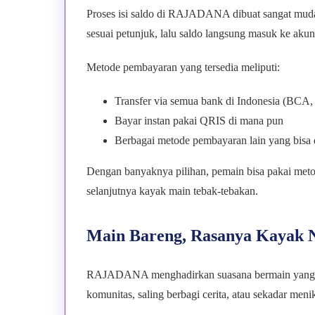
Proses isi saldo di RAJADANA dibuat sangat mudah
sesuai petunjuk, lalu saldo langsung masuk ke akun 
Metode pembayaran yang tersedia meliputi:
Transfer via semua bank di Indonesia (BCA
Bayar instan pakai QRIS di mana pun
Berbagai metode pembayaran lain yang bisa d
Dengan banyaknya pilihan, pemain bisa pakai metod
selanjutnya kayak main tebak-tebakan.
Main Bareng, Rasanya Kayak 
RAJADANA menghadirkan suasana bermain yang ter
komunitas, saling berbagi cerita, atau sekadar men