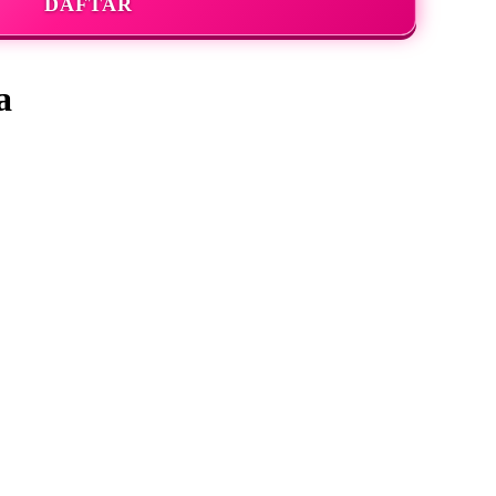
DAFTAR
a