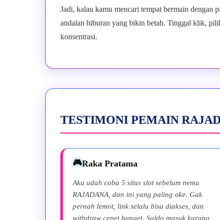
Jadi, kalau kamu mencari tempat bermain dengan p
andalan hiburan yang bikin betah. Tinggal klik, pi
konsentrasi.
TESTIMONI PEMAIN RAJA
Raka Pratama
Aku udah coba 5 situs slot sebelum nemu
RAJADANA, dan ini yang paling oke. Gak
pernah lemot, link selalu bisa diakses, dan
withdraw cepet banget. Saldo masuk kurang