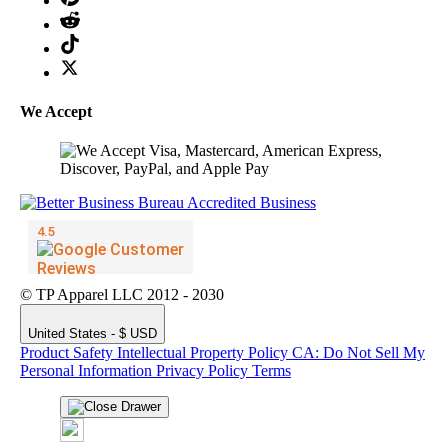
We Accept
© TP Apparel LLC 2012 - 2030
United States - $ USD
Product Safety
Intellectual Property Policy
CA: Do Not Sell My
Personal Information
Privacy Policy
Terms