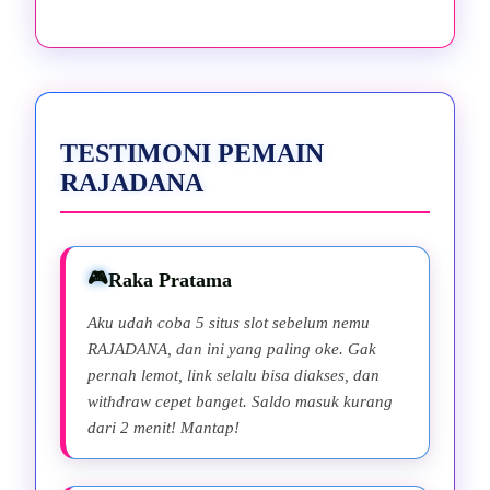
TESTIMONI PEMAIN
RAJADANA
Raka Pratama
Aku udah coba 5 situs slot sebelum nemu
RAJADANA, dan ini yang paling oke. Gak
pernah lemot, link selalu bisa diakses, dan
withdraw cepet banget. Saldo masuk kurang
dari 2 menit! Mantap!