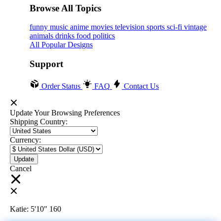
Browse All Topics
funny
music
anime
movies
television
sports
sci-fi
vintage
animals
drinks
food
politics
All Popular Designs
Support
Order Status
FAQ
Contact Us
Update Your Browsing Preferences
Shipping Country:
Currency:
Cancel
Katie:
5'10"
160