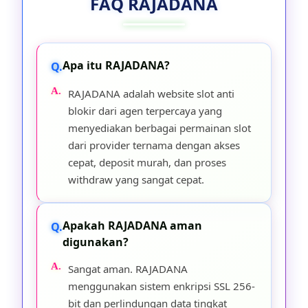
FAQ RAJADANA
Apa itu RAJADANA?
RAJADANA adalah website slot anti
blokir dari agen terpercaya yang
menyediakan berbagai permainan slot
dari provider ternama dengan akses
cepat, deposit murah, dan proses
withdraw yang sangat cepat.
Apakah RAJADANA aman
digunakan?
Sangat aman. RAJADANA
menggunakan sistem enkripsi SSL 256-
bit dan perlindungan data tingkat