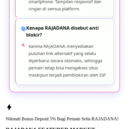
smartphone. Tampilan responsif dan
ringan di semua platform.
Kenapa RAJADANA disebut anti
blokir?
Karena RAJADANA menyediakan
puluhan link alternatif yang selalu
diperbarui secara otomatis, sehingga
pemain tetap bisa mengakses situs
meskipun terjadi pemblokiran oleh ISP.
Nikmati
Bonus Deposit 5%
Bagi Pemain Setia
RAJADANA!