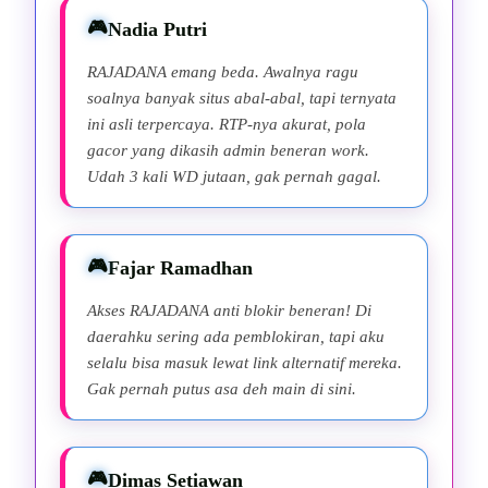
Nadia Putri
RAJADANA emang beda. Awalnya ragu
soalnya banyak situs abal-abal, tapi ternyata
ini asli terpercaya. RTP-nya akurat, pola
gacor yang dikasih admin beneran work.
Udah 3 kali WD jutaan, gak pernah gagal.
Fajar Ramadhan
Akses RAJADANA anti blokir beneran! Di
daerahku sering ada pemblokiran, tapi aku
selalu bisa masuk lewat link alternatif mereka.
Gak pernah putus asa deh main di sini.
Dimas Setiawan