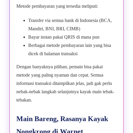
Metode pembayaran yang tersedia meliputi:
Transfer via semua bank di Indonesia (BCA,
Mandiri, BNI, BRI, CIMB)
Bayar instan pakai QRIS di mana pun
Berbagai metode pembayaran lain yang bisa
dicek di halaman transaksi
Dengan banyaknya pilihan, pemain bisa pakai
metode yang paling nyaman dan cepat. Semua
informasi transaksi ditampilkan jelas, jadi gak perlu
nebak-nebak langkah selanjutnya kayak main tebak-
tebakan.
Main Bareng, Rasanya Kayak
Nongkrong di Warnet