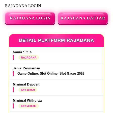
RAJADANA LOGIN
RAJADANA LOGIN
RAJADANA DAFTAR
DETAIL PLATFORM RAJADANA
Nama Situs
RAJADANA
Jenis Permainan
Game Online, Slot Online, Slot Gacor 2026
Minimal Deposit
IDR 10.000
Minimal Withdraw
IDR 50.0000