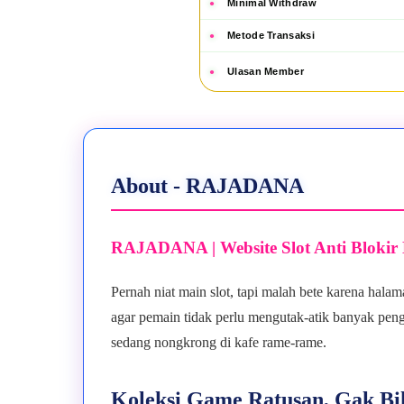
Minimal Withdraw
Metode Transaksi
Ulasan Member
About - RAJADANA
RAJADANA | Website Slot Anti Blokir 
Pernah niat main slot, tapi malah bete karena hal
agar pemain tidak perlu mengutak-atik banyak penga
sedang nongkrong di kafe rame-rame.
Koleksi Game Ratusan, Gak Bi