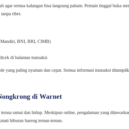
 agar semua kalangan bisa langsung paham. Pemain tinggal buka menu 
tanpa ribet.
, Mandiri, BNI, BRI, CIMB)
icek di halaman transaksi
e yang paling nyaman dan cepat. Semua informasi transaksi ditampilka
Nongkrong di Warnet
asa ramai dan hidup. Meskipun online, pengalaman yang ditawarkan 
ikmati hiburan bareng teman-teman.