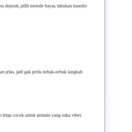
deposit, pilih metode bayar, lakukan transfer
n jelas, jadi gak perlu nebak-nebak langkah
tetap cocok untuk pemain yang suka vibes