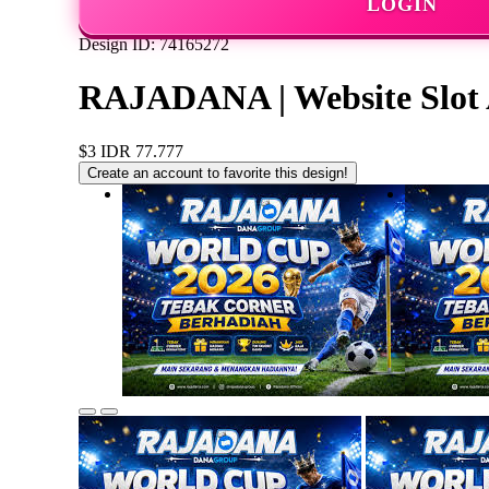
LOGIN
Design ID: 74165272
RAJADANA | Website Slot A
$3
IDR 77.777
Create an account to favorite this design!