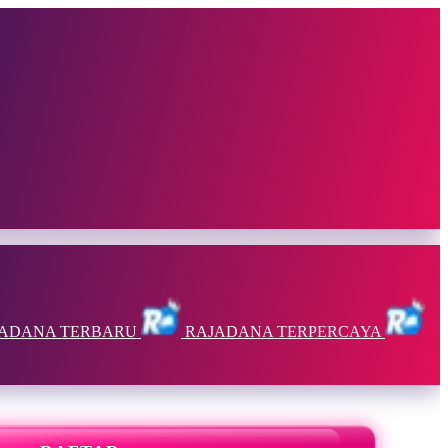
ADANA TERBARU
RAJADANA TERPERCAYA