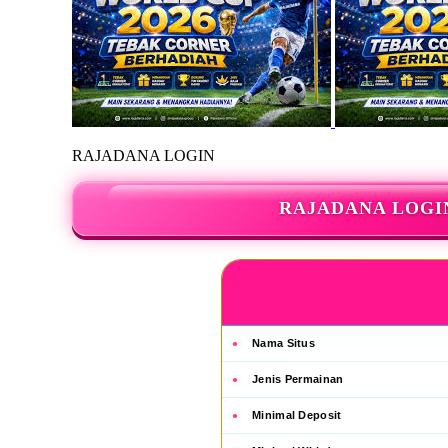
RAJADANA LOGIN
RAJADANA LOGI
Nama Situs
Jenis Permainan
Minimal Deposit