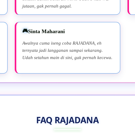
jutaan, gak pernah gagal.
Sinta Maharani
Awalnya cuma iseng coba RAJADANA, eh
ternyata jadi langganan sampai sekarang.
Udah setahun main di sini, gak pernah kecewa.
FAQ RAJADANA