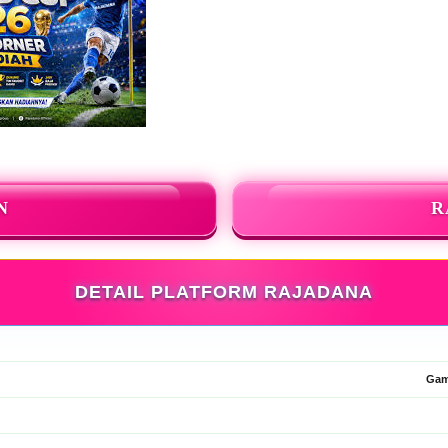
N
R
DETAIL PLATFORM RAJADANA
Game