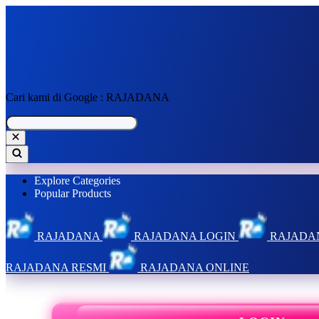
Cari kami di Google : RAJADANA
Explore Categories
Popular Products
RAJADANA
RAJADANA LOGIN
RAJADA
RAJADANA RESMI
RAJADANA ONLINE