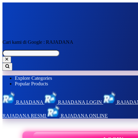
Cari kami di Google : RAJADANA
Explore Categories
Popular Products
RAJADANA
RAJADANA LOGIN
RAJADA
RAJADANA RESMI
RAJADANA ONLINE