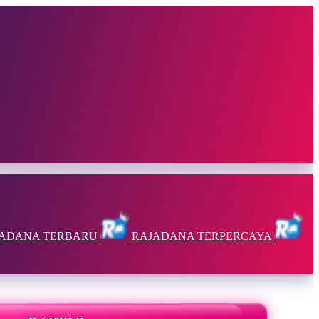
ADANA TERBARU
RAJADANA TERPERCAYA