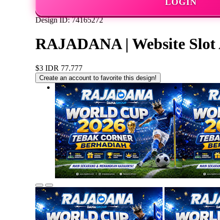
LOGIN
Design ID: 74165272
RAJADANA | Website Slot A
$3
IDR 77.777
Create an account to favorite this design!