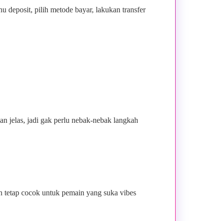
deposit, pilih metode bayar, lakukan transfer
n jelas, jadi gak perlu nebak-nebak langkah
tetap cocok untuk pemain yang suka vibes