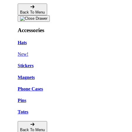
Back To Menu
Accessories
Hats
New!
Stickers
Magnets
Phone Cases
Pins
Totes
Back To Menu