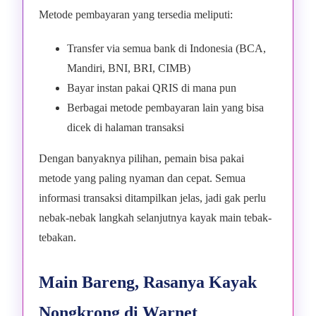
Metode pembayaran yang tersedia meliputi:
Transfer via semua bank di Indonesia (BCA,
Mandiri, BNI, BRI, CIMB)
Bayar instan pakai QRIS di mana pun
Berbagai metode pembayaran lain yang bisa
dicek di halaman transaksi
Dengan banyaknya pilihan, pemain bisa pakai
metode yang paling nyaman dan cepat. Semua
informasi transaksi ditampilkan jelas, jadi gak perlu
nebak-nebak langkah selanjutnya kayak main tebak-
tebakan.
Main Bareng, Rasanya Kayak
Nongkrong di Warnet