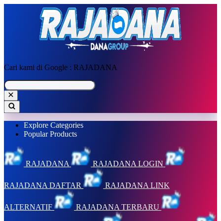
Cari kami di Google : RAJADANA
Explore Categories
Popular Products
RAJADANA
RAJADANA LOGIN
RAJADANA DAFTAR
RAJADANA LINK
ALTERNATIF
RAJADANA TERBARU