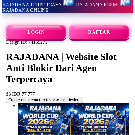
RAJADANA TERPERCAYA
RAJADANA RESMI
RAJADANA ONLINE
LOGIN
DAFTAR
Design ID: 74165272
RAJADANA | Website Slot
Anti Blokir Dari Agen
Terpercaya
$3
IDR 77.777
Create an account to favorite this design!