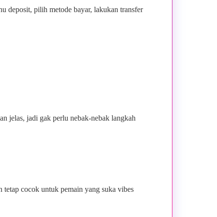
deposit, pilih metode bayar, lakukan transfer
n jelas, jadi gak perlu nebak-nebak langkah
tetap cocok untuk pemain yang suka vibes