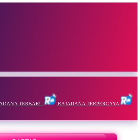
ADANA TERBARU
RAJADANA TERPERCAYA