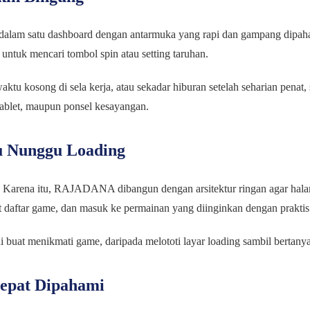
am satu dashboard dengan antarmuka yang rapi dan gampang dipaham
 untuk mencari tombol spin atau setting taruhan.
ktu kosong di sela kerja, atau sekadar hiburan setelah seharian penat, 
 tablet, maupun ponsel kesayangan.
u Nunggu Loading
 Karena itu, RAJADANA dibangun dengan arsitektur ringan agar hala
 daftar game, dan masuk ke permainan yang diinginkan dengan praktis
 buat menikmati game, daripada melototi layar loading sambil bertany
Cepat Dipahami