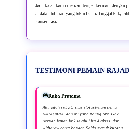
Jadi, kalau kamu mencari tempat bermain dengan p
andalan hiburan yang bikin betah. Tinggal klik, pi
konsentrasi.
TESTIMONI PEMAIN RAJA
Raka Pratama
Aku udah coba 5 situs slot sebelum nemu
RAJADANA, dan ini yang paling oke. Gak
pernah lemot, link selalu bisa diakses, dan
withdraw cepet banget. Saldo masuk kurang