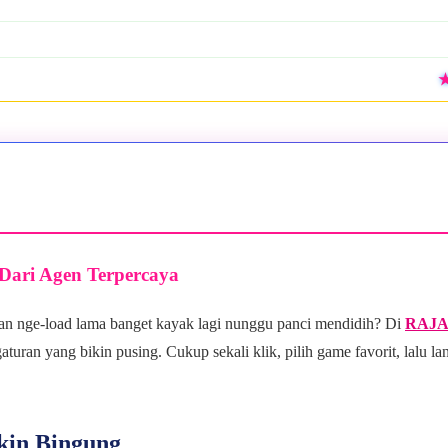
Dari Agen Terpercaya
aman nge-load lama banget kayak lagi nunggu panci mendidih? Di
RAJ
turan yang bikin pusing. Cukup sekali klik, pilih game favorit, lalu la
kin Bingung