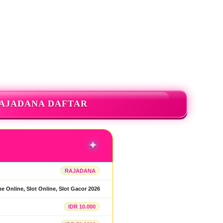
AJADANA DAFTAR
RAJADANA
 Online, Slot Online, Slot Gacor 2026
IDR 10.000