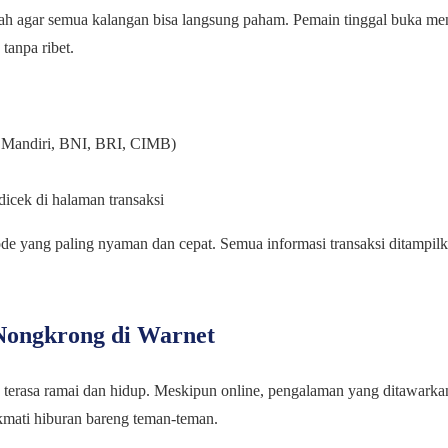
 agar semua kalangan bisa langsung paham. Pemain tinggal buka menu 
tanpa ribet.
, Mandiri, BNI, BRI, CIMB)
icek di halaman transaksi
e yang paling nyaman dan cepat. Semua informasi transaksi ditampilka
Nongkrong di Warnet
asa ramai dan hidup. Meskipun online, pengalaman yang ditawarkan 
ikmati hiburan bareng teman-teman.