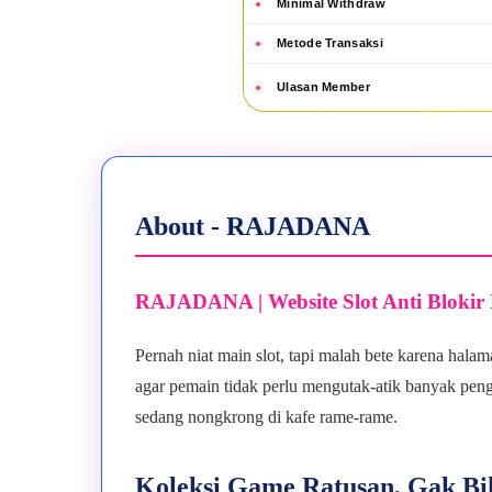
Minimal Withdraw
Metode Transaksi
Ulasan Member
About - RAJADANA
RAJADANA | Website Slot Anti Blokir 
Pernah niat main slot, tapi malah bete karena hal
agar pemain tidak perlu mengutak-atik banyak penga
sedang nongkrong di kafe rame-rame.
Koleksi Game Ratusan, Gak Bi