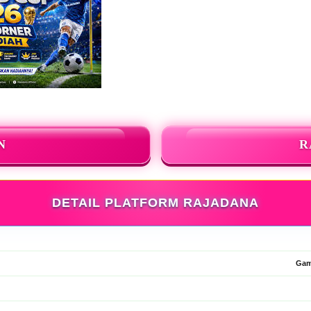
N
R
DETAIL PLATFORM RAJADANA
Game