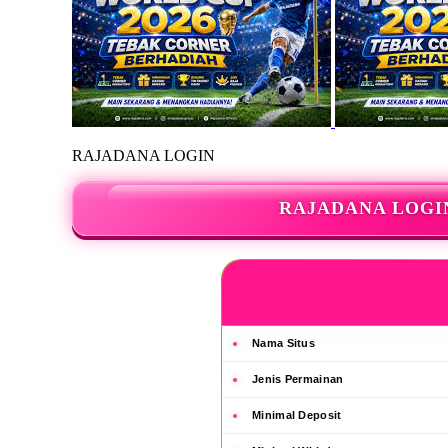
RAJADANA LOGIN
RAJADANA LOGI
Nama Situs
Jenis Permainan
Minimal Deposit