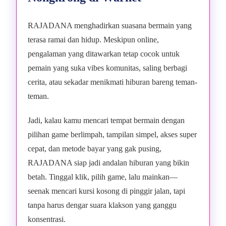
RAJADANA menghadirkan suasana bermain yang
terasa ramai dan hidup. Meskipun online,
pengalaman yang ditawarkan tetap cocok untuk
pemain yang suka vibes komunitas, saling berbagi
cerita, atau sekadar menikmati hiburan bareng teman-
teman.
Jadi, kalau kamu mencari tempat bermain dengan
pilihan game berlimpah, tampilan simpel, akses super
cepat, dan metode bayar yang gak pusing,
RAJADANA siap jadi andalan hiburan yang bikin
betah. Tinggal klik, pilih game, lalu mainkan—
seenak mencari kursi kosong di pinggir jalan, tapi
tanpa harus dengar suara klakson yang ganggu
konsentrasi.