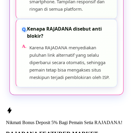
smartphone. Tampilan responsif dan
ringan di semua platform.
Kenapa RAJADANA disebut anti
blokir?
Karena RAJADANA menyediakan
puluhan link alternatif yang selalu
diperbarui secara otomatis, sehingga
pemain tetap bisa mengakses situs
meskipun terjadi pemblokiran oleh ISP.
Nikmati
Bonus Deposit 5%
Bagi Pemain Setia
RAJADANA!