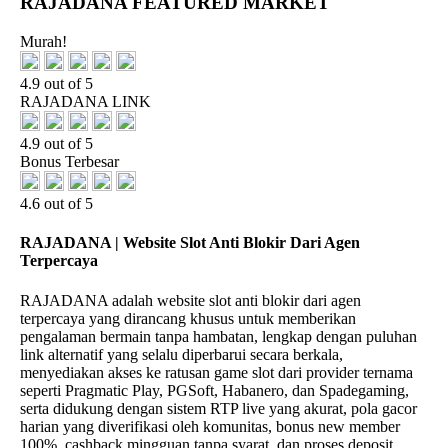
RAJADANA FEATURED MARKET
Murah!
4.9 out of 5
RAJADANA LINK
4.9 out of 5
Bonus Terbesar
4.6 out of 5
RAJADANA | Website Slot Anti Blokir Dari Agen
Terpercaya
RAJADANA adalah website slot anti blokir dari agen
terpercaya yang dirancang khusus untuk memberikan
pengalaman bermain tanpa hambatan, lengkap dengan puluhan
link alternatif yang selalu diperbarui secara berkala,
menyediakan akses ke ratusan game slot dari provider ternama
seperti Pragmatic Play, PGSoft, Habanero, dan Spadegaming,
serta didukung dengan sistem RTP live yang akurat, pola gacor
harian yang diverifikasi oleh komunitas, bonus new member
100%, cashback mingguan tanpa syarat, dan proses deposit