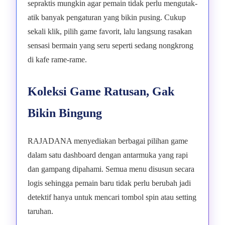
sepraktis mungkin agar pemain tidak perlu mengutak-
atik banyak pengaturan yang bikin pusing. Cukup
sekali klik, pilih game favorit, lalu langsung rasakan
sensasi bermain yang seru seperti sedang nongkrong
di kafe rame-rame.
Koleksi Game Ratusan, Gak
Bikin Bingung
RAJADANA menyediakan berbagai pilihan game
dalam satu dashboard dengan antarmuka yang rapi
dan gampang dipahami. Semua menu disusun secara
logis sehingga pemain baru tidak perlu berubah jadi
detektif hanya untuk mencari tombol spin atau setting
taruhan.