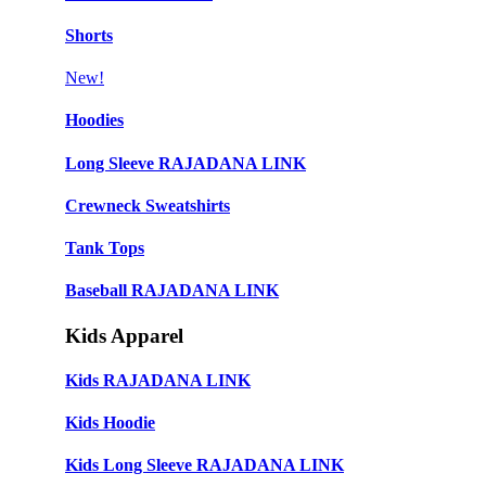
Shorts
New!
Hoodies
Long Sleeve RAJADANA LINK
Crewneck Sweatshirts
Tank Tops
Baseball RAJADANA LINK
Kids Apparel
Kids RAJADANA LINK
Kids Hoodie
Kids Long Sleeve RAJADANA LINK