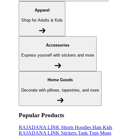
Apparel
Shop for Adults & Kids
Accessories
Express yourself with stickers and more
Home Goods
Decorate with pillows, tapestries, and more
Popular Products
RAJADANA LINK
Shorts
Hoodies
Hats
Kids
RAJADANA LINK
Stickers
Tank Tops
Mugs