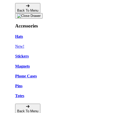
Back To Menu
Accessories
Hats
New!
Stickers
Magnets
Phone Cases
Pins
Totes
Back To Menu