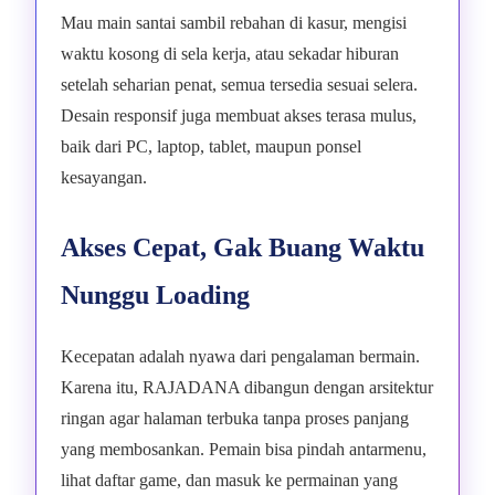
Mau main santai sambil rebahan di kasur, mengisi
waktu kosong di sela kerja, atau sekadar hiburan
setelah seharian penat, semua tersedia sesuai selera.
Desain responsif juga membuat akses terasa mulus,
baik dari PC, laptop, tablet, maupun ponsel
kesayangan.
Akses Cepat, Gak Buang Waktu
Nunggu Loading
Kecepatan adalah nyawa dari pengalaman bermain.
Karena itu, RAJADANA dibangun dengan arsitektur
ringan agar halaman terbuka tanpa proses panjang
yang membosankan. Pemain bisa pindah antarmenu,
lihat daftar game, dan masuk ke permainan yang