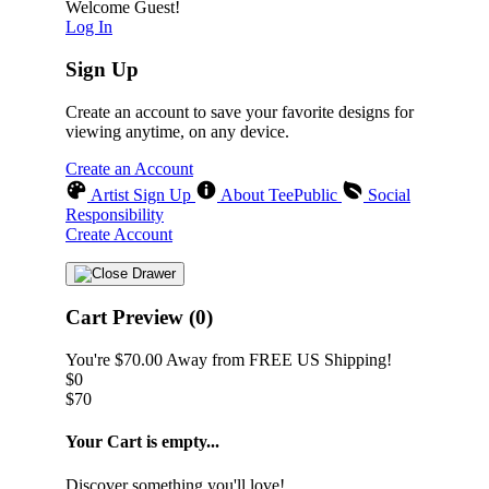
Welcome Guest!
Log In
Sign Up
Create an account to save your favorite designs for
viewing anytime, on any device.
Create an Account
Artist Sign Up
About TeePublic
Social
Responsibility
Create Account
Cart Preview (0)
You're
$70.00
Away from
FREE US Shipping!
$0
$70
Your Cart is empty...
Discover something you'll love!