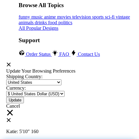
Browse All Topics
funny
music
anime
movies
television
sports
sci-fi
vintage
animals
drinks
food
politics
All Popular Designs
Support
Order Status
FAQ
Contact Us
Update Your Browsing Preferences
Shipping Country:
Currency:
Cancel
Katie:
5'10"
160