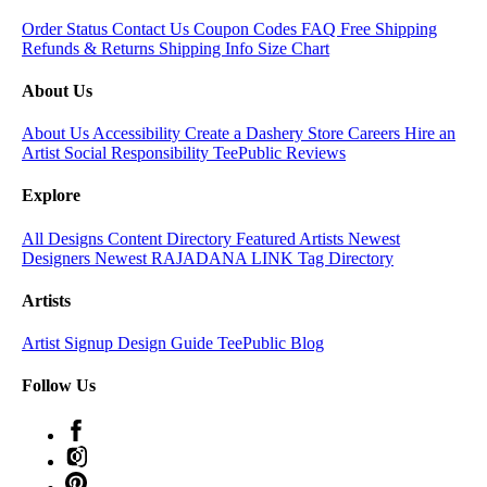
Order Status
Contact Us
Coupon Codes
FAQ
Free Shipping
Refunds & Returns
Shipping Info
Size Chart
About Us
About Us
Accessibility
Create a Dashery Store
Careers
Hire an
Artist
Social Responsibility
TeePublic Reviews
Explore
All Designs
Content Directory
Featured Artists
Newest
Designers
Newest RAJADANA LINK
Tag Directory
Artists
Artist Signup
Design Guide
TeePublic Blog
Follow Us